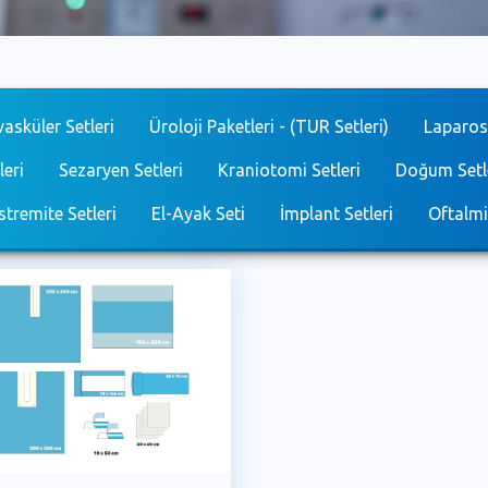
asküler Setleri
Üroloji Paketleri - (TUR Setleri)
Laparosk
leri
Sezaryen Setleri
Kraniotomi Setleri
Doğum Setl
stremite Setleri
El-Ayak Seti
İmplant Setleri
Oftalmi