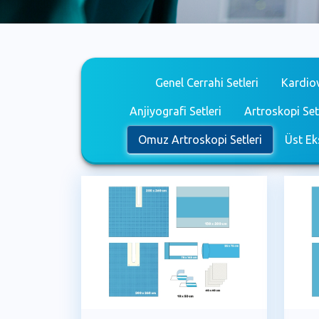
Genel Cerrahi Setleri
Kardiov
Anjiyografi Setleri
Artroskopi Set
Omuz Artroskopi Setleri
Üst Ek