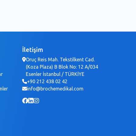
İletişim
Oruç Reis Mah. Tekstilkent Cad.
(Koza Plaza) B Blok No: 12 A/034
ar
Esenler İstanbul / TÜRKİYE
+90 212 438 02 42
nler
info@brochemedikal.com