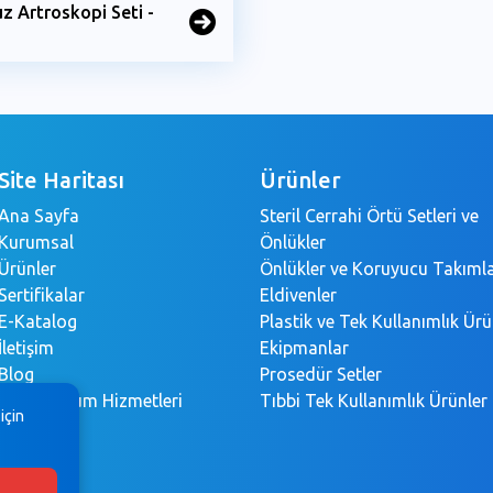
 Artroskopi Seti -
Site Haritası
Ürünler
Ana Sayfa
Steril Cerrahi Örtü Setleri ve
Kurumsal
Önlükler
Ürünler
Önlükler ve Koruyucu Takıml
Sertifikalar
Eldivenler
E-Katalog
Plastik ve Tek Kullanımlık Ürü
İletişim
Ekipmanlar
Blog
Prosedür Setler
Bilgi Toplum Hizmetleri
Tıbbi Tek Kullanımlık Ürünler
için
KVKK