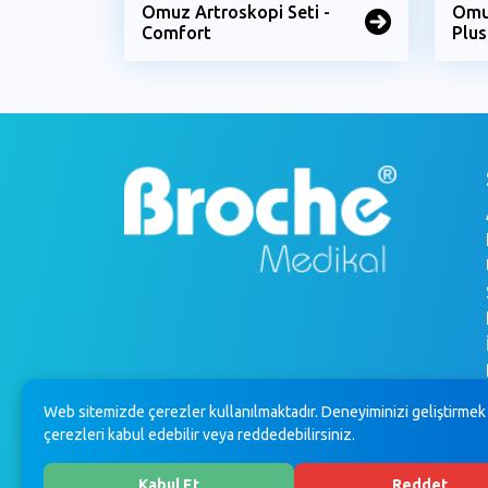
Omuz Artroskopi Seti -
Omuz
Comfort
Plus
Web sitemizde çerezler kullanılmaktadır. Deneyiminizi geliştirmek 
çerezleri kabul edebilir veya reddedebilirsiniz.
Kabul Et
Reddet