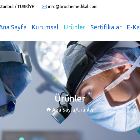
İstanbul / TÜRKİYE
info@brochemedikal.com
Ana Sayfa
Kurumsal
Ürünler
Sertifikalar
E-Ka
Ürünler
Ana Sayfa
/
Ürünler