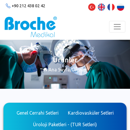
+90 212 438 02 42
Ürünler
Ana Sayfa
/
Ürünler
Genel Cerrahi Setleri
Kardiovasküler Setleri
Üroloji Paketleri - (TUR Setleri)