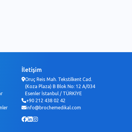
İletişim
Oruç Reis Mah. Tekstilkent Cad.
(Koza Plaza) B Blok No: 12 A/034
ar
Esenler İstanbul / TÜRKİYE
+90 212 438 02 42
nler
info@brochemedikal.com