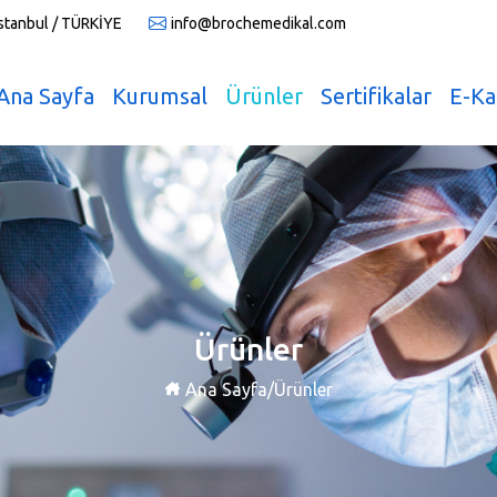
İstanbul / TÜRKİYE
info@brochemedikal.com
Ana Sayfa
Kurumsal
Ürünler
Sertifikalar
E-Ka
Ürünler
Ana Sayfa
/
Ürünler