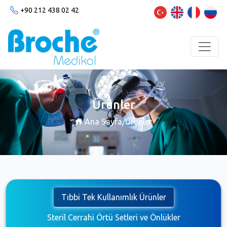
Oruç Reis Mah. Esenler İstanbul /
TÜRKİYE
Ürünler
Ana Sayfa
/
Ürünler
Tıbbi Tek Kullanımlık Ürünler
Steril Cerrahi Örtü Setleri ve Önlükler