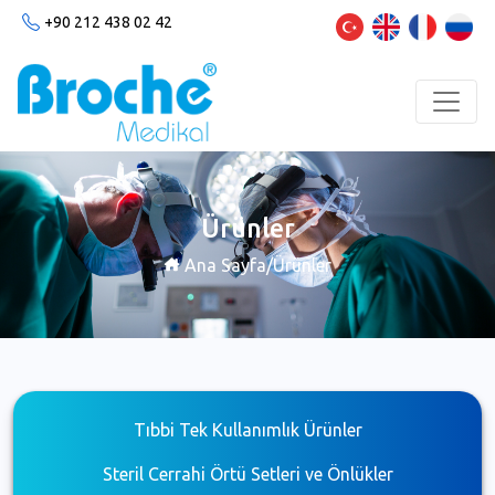
+90 212 438 02 42
Ürünler
Ana Sayfa
/
Ürünler
Tıbbi Tek Kullanımlık Ürünler
Steril Cerrahi Örtü Setleri ve Önlükler