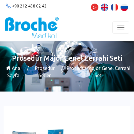
+90 212 438 02 42
Prosedür Majör Genel Cerrahi Seti
Ana
/
Prosedür
/
Prosedür Majör Genel Cerrahi
Sayfa
Setler
Seti