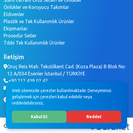
Önlükler ve Koruyucu Takımlar
Eldivenler
Plastik ve Tek Kullanımlık Ürünler
Ekipmanlar
Prosedür Setler
Tıbbi Tek Kullanımlık Ürünler
İletişim
Oruç Reis Mah. Tekstilkent Cad. (Koza Plaza) B Blok No:
12 A/034 Esenler İstanbul / TÜRKİYE
+90 212 438 02 42
info@brochemedikal.com
Web sitemizde çerezler kullanılmaktadır. Deneyiminizi
geliştirmek için çerezleri kabul edebilir veya
reddedebilirsiniz.
Kabul Et
Reddet
Copyright © 2023 BROCHE MEDİKAL