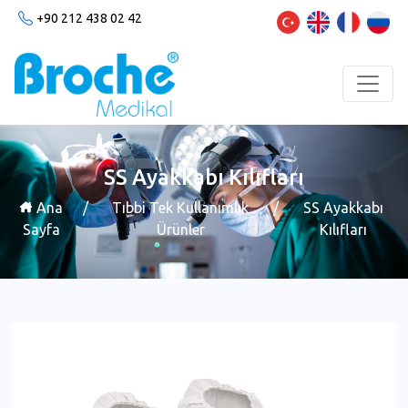
+90 212 438 02 42
SS Ayakkabı Kılıfları
Ana
/
Tıbbi Tek Kullanımlık
/
SS Ayakkabı
Sayfa
Ürünler
Kılıfları