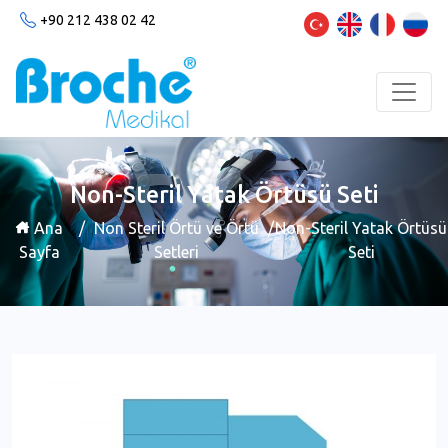
+90 212 438 02 42
Non-Steril Yatak Örtüsü Seti
Ana
/
Non Steril Örtü ve Örtü
/
Non-Steril Yatak Örtüsü
Sayfa
Setleri
Seti