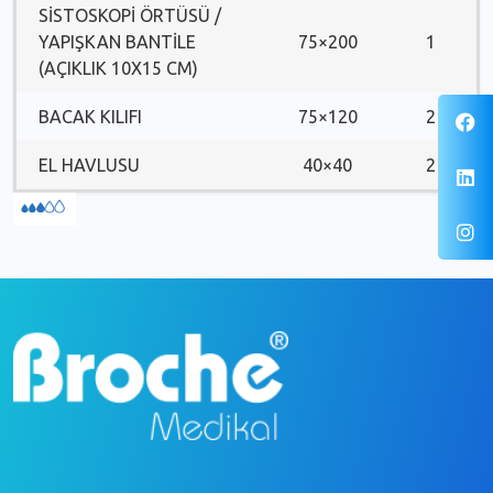
SİSTOSKOPİ ÖRTÜSÜ /
YAPIŞKAN BANTILE
75×200
1
(AÇIKLIK 10X15 CM)
BACAK KILIFI
75×120
2
EL HAVLUSU
40×40
2