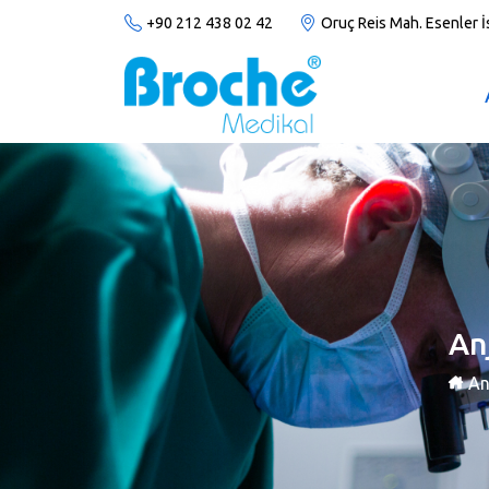
+90 212 438 02 42
Oruç Reis Mah. Esenler 
Anj
An