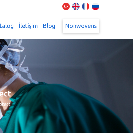
talog
İletişim
Blog
Nonwovens
tect
rotect