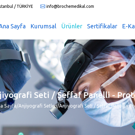
İstanbul / TÜRKİYE
info@brochemedikal.com
Ana Sayfa
Kurumsal
Ürünler
Sertifikalar
E-Ka
iyografi Seti / Şeffaf Panelli - Pro
a Sayfa
/
Anjiyografi Setleri
/
Anjiyografi Seti / Şeffaf Panelli - P