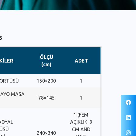
6
ÖLÇÜ
KİLER
ADET
(cm)
 ÖRTÜSÜ
150×200
1
MAYO MASA
78×145
1
1
(FEM.
ADYAL
AÇIKLIK. 9
TÜSÜ
CM AND
240×340