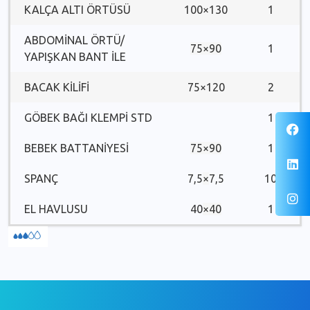
KALÇA ALTI ÖRTÜSÜ
100×130
1
ABDOMİNAL ÖRTÜ/
75×90
1
YAPIŞKAN BANT İLE
BACAK KILIFI
75×120
2
GÖBEK BAĞI KLEMPİ STD
1
BEBEK BATTANİYESİ
75×90
1
SPANÇ
7,5
×
7,5
10
EL HAVLUSU
40
×40
1