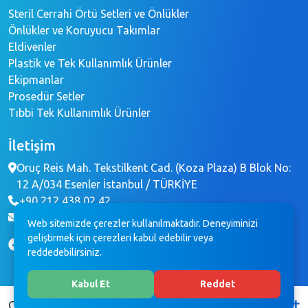
Steril Cerrahi Örtü Setleri ve Önlükler
Önlükler ve Koruyucu Takımlar
Eldivenler
Plastik ve Tek Kullanımlık Ürünler
Ekipmanlar
Prosedür Setler
Tıbbi Tek Kullanımlık Ürünler
İletişim
Oruç Reis Mah. Tekstilkent Cad. (Koza Plaza) B Blok No:
12 A/034 Esenler İstanbul / TÜRKİYE
+90 212 438 02 42
info@brochemedikal.com
Web sitemizde çerezler kullanılmaktadır. Deneyiminizi
geliştirmek için çerezleri kabul edebilir veya
reddedebilirsiniz.
Kabul Et
Reddet
Copyright © 2023 BROCHE MEDİKAL