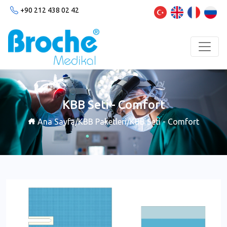
+90 212 438 02 42
KBB Seti - Comfort
Ana Sayfa
/
KBB Paketleri
/
KBB Seti - Comfort