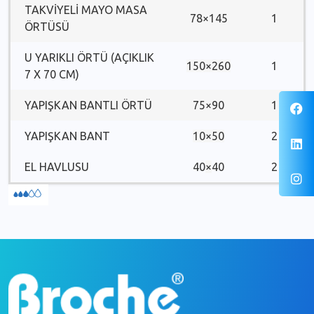
TAKVİYELİ MAYO MASA
78×145
1
ÖRTÜSÜ
U YARIKLI ÖRTÜ (AÇIKLIK
150×260
1
7 X 70 CM)
YAPIŞKAN BANTLI ÖRTÜ
75×90
1
YAPIŞKAN BANT
10×50
2
EL HAVLUSU
40
×
40
2