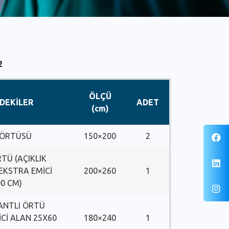
2
ÖLÇÜ
NDEKİLER
ADET
(cm)
 ÖRTÜSÜ
150×200
2
RTÜ (AÇIKLIK
EKSTRA EMICI
200×260
1
00 CM)
ANTLI ÖRTÜ
Cİ ALAN 25X60
180×240
1