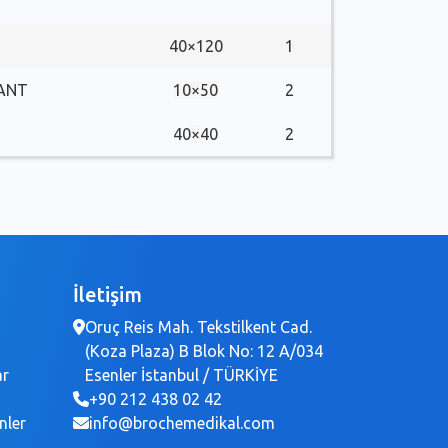
40×120
1
ANT
10×50
2
40
×
40
2
İletişim
Oruç Reis Mah. Tekstilkent Cad.
(Koza Plaza) B Blok No: 12 A/034
ar
Esenler İstanbul / TÜRKİYE
+90 212 438 02 42
nler
info@brochemedikal.com