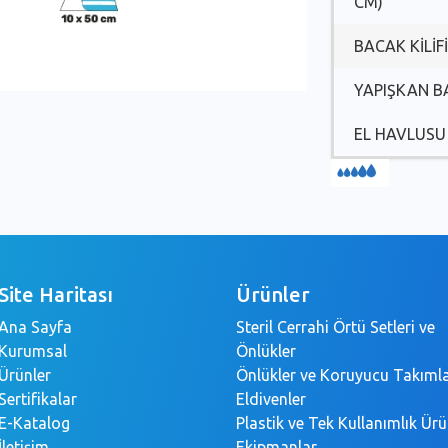
CM)
BACAK KILIFI
YAPIŞKAN B
EL HAVLUSU
Site Haritası
Ürünler
Ana Sayfa
Steril Cerrahi Örtü Setleri ve
Kurumsal
Önlükler
Ürünler
Önlükler ve Koruyucu Takıml
Sertifikalar
Eldivenler
E-Katalog
Plastik ve Tek Kullanımlık Ürü
İletişim
Ekipmanlar