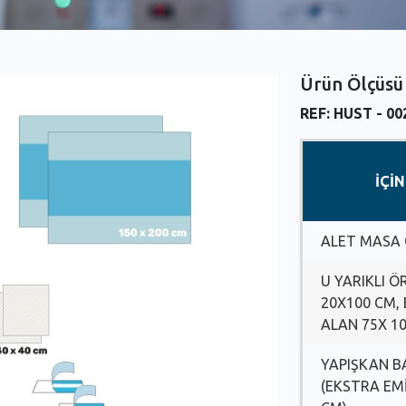
Ürün Ölçüsü
REF: HUST - 00
İÇİ
ALET MASA
U YARIKLI Ö
20X100 CM, 
ALAN 75X 1
YAPIŞKAN B
(EKSTRA EMİ