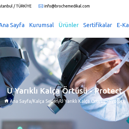
İstanbul / TÜRKİYE
info@brochemedikal.com
Ana Sayfa
Kurumsal
Ürünler
Sertifikalar
E-Ka
U Yarıklı Kalça Örtüsü - Protect
Ana Sayfa
/
Kalça Setleri
/
U Yarıklı Kalça Örtüsü - Protect