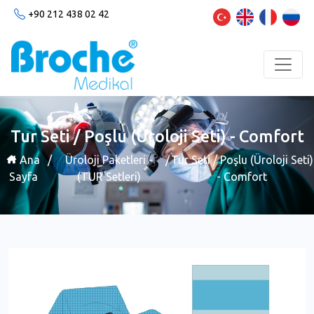
+90 212 438 02 42
Tur Seti / Poşlu (Üroloji Seti) - Comfort
Ana
/
Üroloji Paketleri -
/
Tur Seti / Poşlu (Üroloji Seti)
Sayfa
(TUR Setleri)
- Comfort