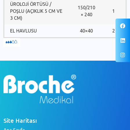
ÜROLOJİ ÖRTÜSÜ /
150/210
POŞLU (AÇIKLIK 5 CM VE
1
× 240
3 CM)
EL HAVLUSU
40×40
2
Site Haritası
Ana Sayfa