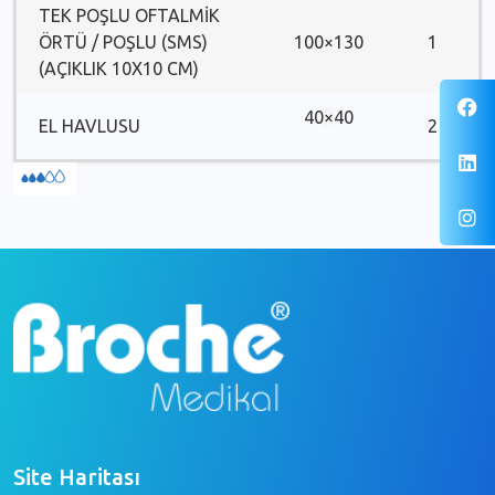
TEK POŞLU OFTALMİK
ÖRTÜ / POŞLU (SMS)
100×130
1
(AÇIKLIK 10X10 CM)
40
×
40
EL HAVLUSU
2
Site Haritası