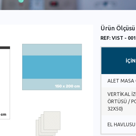
Ürün Ölçüsü
REF: VIST - 001
İÇİ
ALET MASA
VERTİKAL İ
ÖRTÜSÜ / PO
32X50)
EL HAVLUSU