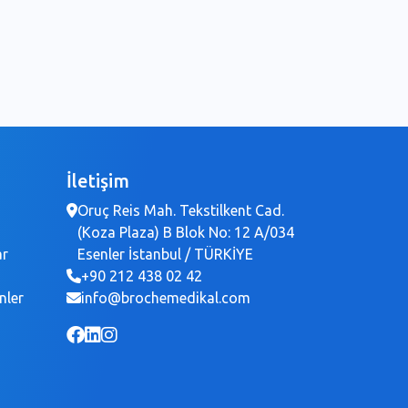
İletişim
Oruç Reis Mah. Tekstilkent Cad.
(Koza Plaza) B Blok No: 12 A/034
ar
Esenler İstanbul / TÜRKİYE
+90 212 438 02 42
nler
info@brochemedikal.com