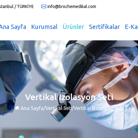
İstanbul / TÜRKİYE
info@brochemedikal.com
Ana Sayfa
Kurumsal
Ürünler
Sertifikalar
E-Ka
Vertikal İzolasyon Seti
Ana Sayfa
/
Vertikal Seti
/
Vertikal İzolasyon Seti