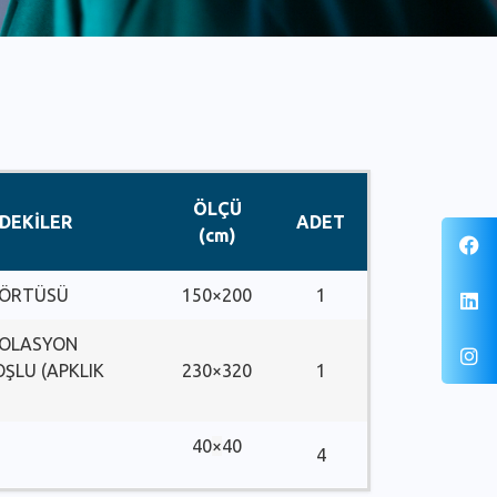
ÖLÇÜ
NDEKİLER
ADET
(cm)
 ÖRTÜSÜ
150×200
1
ZOLASYON
ŞLU (APKLIK
230×320
1
40
×
40
4