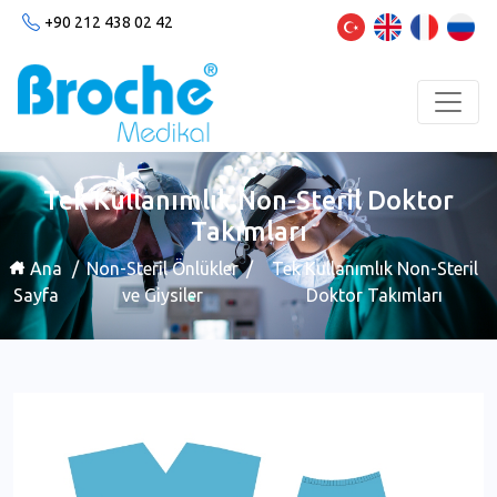
+90 212 438 02 42
Tek Kullanımlık Non-Steril Doktor
Takımları
Ana
/
Non-Steril Önlükler
/
Tek Kullanımlık Non-Steril
Sayfa
ve Giysiler
Doktor Takımları